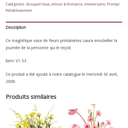
Catégories :
Bouquet Vase
,
Amour & Romance
,
Anniversaire
,
Prompt
de
Rétablissement
lune
Fleuriste
Lasalle
Description
Ce magnifique vase de fleurs printanières saura ensoleiller la
journée de la personne qui le reçoit.
Item: V1-53
Ce produit a été ajouté à notre catalogue le mercredi 30 avril,
2008.
Produits similaires