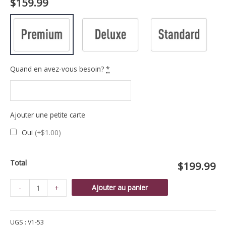
$
159.99
Quand en avez-vous besoin?
*
Ajouter une petite carte
Oui
(+$1.00)
Total
$199.99
quantité
Ajouter au panier
-
+
de
Vase
UGS :
V1-53
rayon