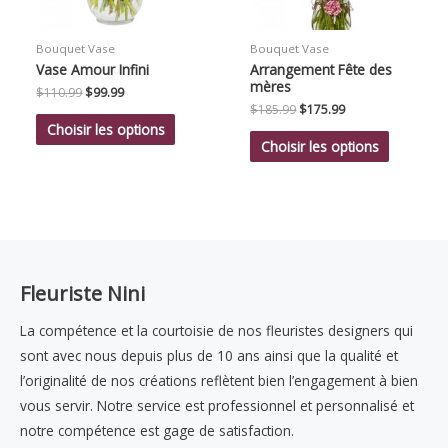
Bouquet Vase
Bouquet Vase
Vase Amour Infini
Arrangement Fête des
mères
Le
Le
$
110.99
$
99.99
prix
prix
Le
Le
$
185.99
$
175.99
initial
actuel
prix
prix
Choisir les options
était :
est :
initial
actuel
Choisir les options
$110.99.
$99.99.
était :
est :
$185.99.
$175.99.
Fleuriste Nini
La compétence et la courtoisie de nos fleuristes designers qui
sont avec nous depuis plus de 10 ans ainsi que la qualité et
l’originalité de nos créations reflètent bien l’engagement à bien
vous servir. Notre service est professionnel et personnalisé et
notre compétence est gage de satisfaction.