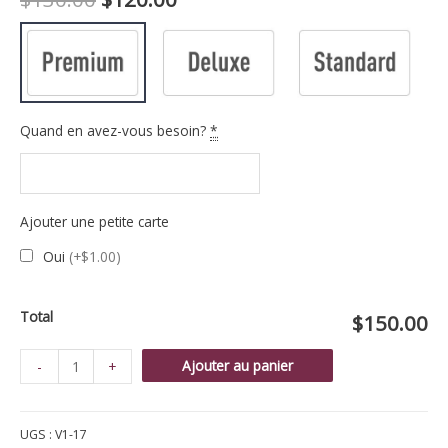
prix
prix
initial
actuel
était :
est :
Quand en avez-vous besoin?
*
$130.00.
$120.00.
Ajouter une petite carte
Oui
(+$1.00)
Total
$150.00
quantité
Ajouter au panier
-
+
de
Bouquet
UGS :
V1-17
Iris