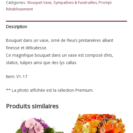
Catégories :
Bouquet Vase
,
Sympathies & Funérailles
,
Prompt
Bleu
Rétablissement
Magique
Description
Bouquet dans un vase, orné de fleurs printanières alliant
finesse et délicatesse.
Ce magnifique bouquet dans un vase est composé d’iris,
statice, tulipes ainsi que des lys callas.
Item: V1-17
** La photo affichée est la sélection Premium.
Produits similaires