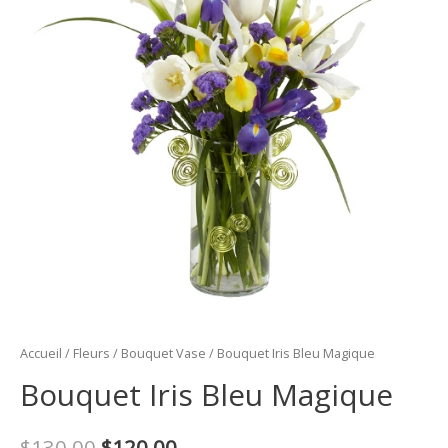
Accueil
/
Fleurs
/
Bouquet Vase
/ Bouquet Iris Bleu Magique
Bouquet Iris Bleu Magique
Le
Le
$
130.00
$
120.00