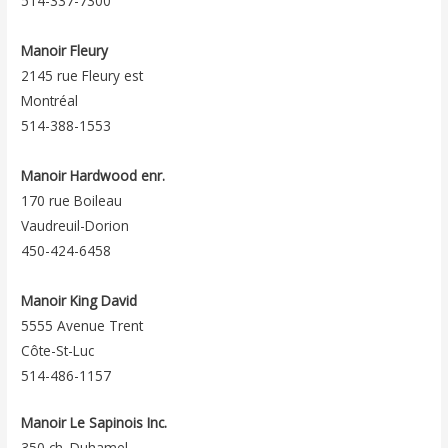
514-337-7300
Manoir Fleury
2145 rue Fleury est
Montréal
514-388-1553
Manoir Hardwood enr.
170 rue Boileau
Vaudreuil-Dorion
450-424-6458
Manoir King David
5555 Avenue Trent
Côte-St-Luc
514-486-1157
Manoir Le Sapinois Inc.
350 ch. Duhamel