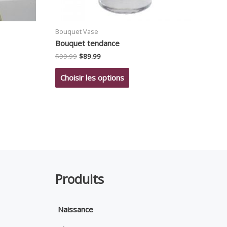
Bouquet Vase
Bouquet tendance
Le
Le
$
99.99
$
89.99
prix
prix
initial
actuel
Choisir les options
était :
est :
$99.99.
$89.99.
Produits
Naissance