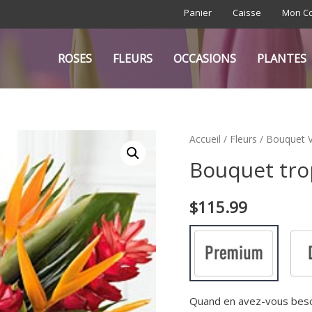
Panier
Caisse
Mon C
ROSES
FLEURS
OCCASIONS
PLANTES
Accueil
/
Fleurs
/
Bouquet 
Bouquet trop
$
115.99
Quand en avez-vous bes