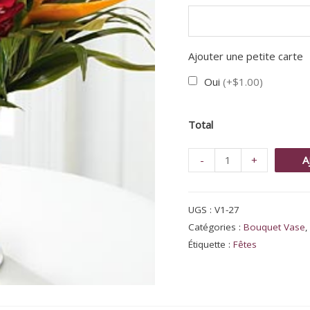
Ajouter une petite carte
Oui
(+$1.00)
Total
quantité
-
+
A
de
Bouquet
UGS :
V1-27
tropical
Catégories :
Bouquet Vase
du
Étiquette :
Fêtes
Paradis