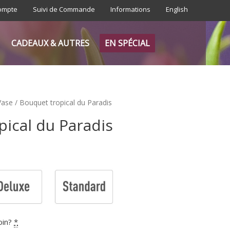
ompte
Suivi de Commande
Informations
English
CADEAUX & AUTRES
EN SPÉCIAL
Vase
/ Bouquet tropical du Paradis
ical du Paradis
oin?
*