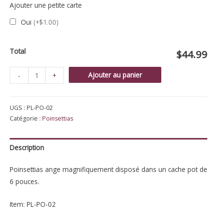
Ajouter une petite carte
Oui
(+$1.00)
Total
$44.99
quantité
Ajouter au panier
-
+
de
Poinsettias
UGS :
PL-PO-02
Ange
Catégorie :
Poinsettias
blanc
Description
Poinsettias ange magnifiquement disposé dans un cache pot de
6 pouces.
Item: PL-PO-02