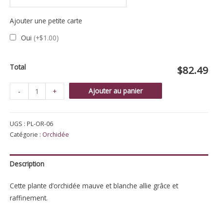
Ajouter une petite carte
Oui
(+$1.00)
Total
$82.49
quantité
Ajouter au panier
-
+
de
Phalaenopsis
UGS :
PL-OR-06
Orchidée
Catégorie :
Orchidée
IV
Description
Cette plante d’orchidée mauve et blanche allie grâce et
raffinement.