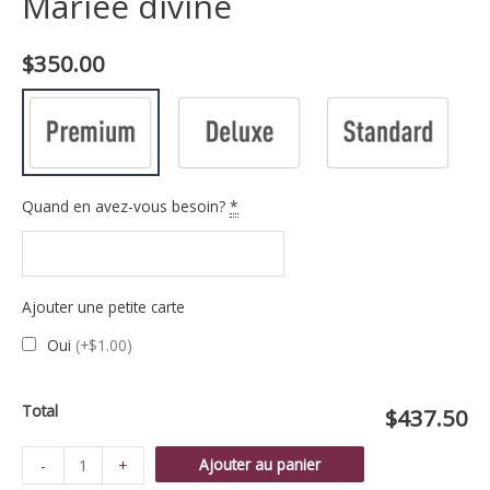
Mariée divine
$
350.00
Quand en avez-vous besoin?
*
Ajouter une petite carte
Oui
(+$1.00)
Total
$437.50
quantité
Ajouter au panier
-
+
de