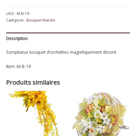
Mariée
UGS :
M-B-19
divine
Catégorie :
Bouquet Mariée
Description
Somptueux bouquet d’orchidées magnifiquement décoré.
Item: M-B-19
Produits similaires