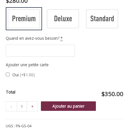
$
280.00
Quand en avez-vous besoin?
*
Ajouter une petite carte
Oui
(+$1.00)
Total
$350.00
quantité
Ajouter au panier
-
+
de
Gerbe
UGS :
FN-GS-04
murale