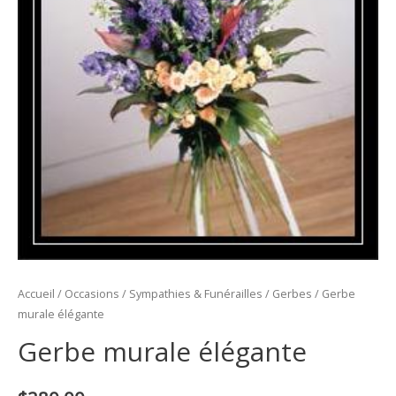
Accueil
/
Occasions
/
Sympathies & Funérailles
/
Gerbes
/ Gerbe
murale élégante
Gerbe murale élégante