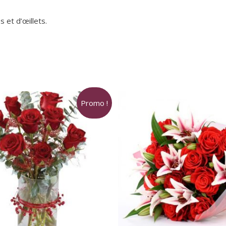
Valentin
 et d’œillets.
Promo !