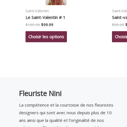
Saint-Valentin
Saint-Va
Le Saint-Valentin # 1
Saint-va
Le
Le
$
105.99
$
99.99
$
95.99
prix
prix
p
initial
actuel
i
Choisir les options
Choisi
était :
est :
é
$105.99.
$99.99.
$
Fleuriste Nini
La compétence et la courtoisie de nos fleuristes
designers qui sont avec nous depuis plus de 10
ans ainsi que la qualité et l’originalité de nos