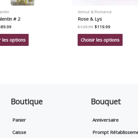
lentin
Amour & Romance
lentin # 2
Rose & Lys
Le
Le
Le
Le
$
89.99
$
129.99
$
119.99
rix
prix
prix
prix
nitial
actuel
initial
actuel
r les options
Choisir les options
tait :
est :
était :
est :
95.99.
$89.99.
$129.99.
$119.99.
Boutique
Bouquet
Panier
Anniversaire
Caisse
Prompt Rétablissem