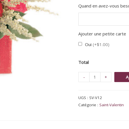
Quand en avez-vous bes
Ajouter une petite carte
Oui
(+$1.00)
Total
quantité
-
+
A
de
Explosion
UGS :
SV-V12
de
Catégorie :
Saint-Valentin
tendresse
pour
St-