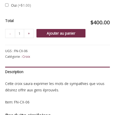
Oui
(+$1.00)
Total
$400.00
quantité
Ajouter au panier
-
+
de
Croix
UGS :
FN-CX-06
rosée
Catégorie :
Croix
Description
Cette croix saura exprimer les mots de sympathies que vous
désirez offrir aux gens éprouvés.
Item: FN-CX-06