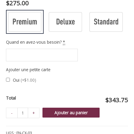
$
275.00
Quand en avez-vous besoin?
*
Ajouter une petite carte
Oui
(+$1.00)
Total
$343.75
quantité
Ajouter au panier
-
+
de
Croix
UGS :
FN-CX-03
jaune