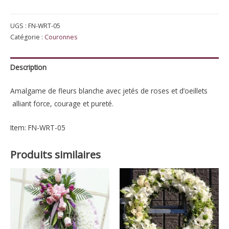
de
Couronne
UGS :
FN-WRT-05
blanche
Catégorie :
Couronnes
IV
Description
Amalgame de fleurs blanche avec jetés de roses et d’oeillets
alliant force, courage et pureté.
Item: FN-WRT-05
Produits similaires