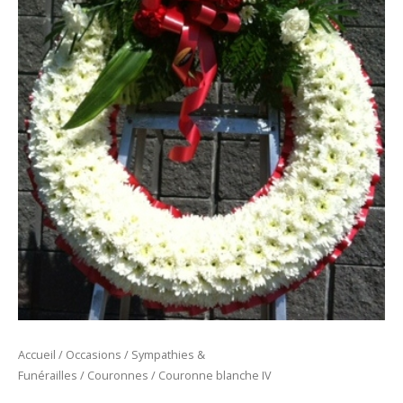
Accueil
/
Occasions
/
Sympathies &
Funérailles
/
Couronnes
/ Couronne blanche IV