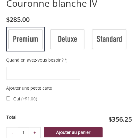
Couronne blanche IV
$
285.00
Quand en avez-vous besoin?
*
Ajouter une petite carte
Oui
(+$1.00)
Total
$356.25
quantité
Ajouter au panier
-
+