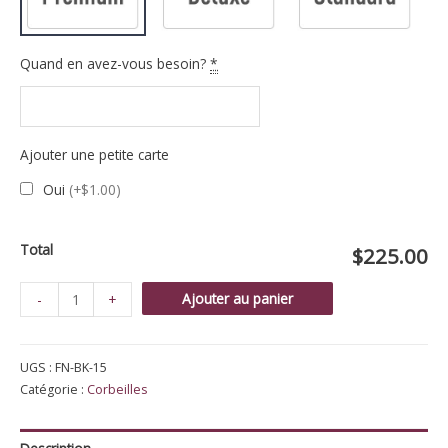
Quand en avez-vous besoin?
*
Ajouter une petite carte
Oui
(+$1.00)
Total
$225.00
quantité
Ajouter au panier
-
+
de
Corbeille
UGS :
FN-BK-15
teinte
Catégorie :
Corbeilles
mauve