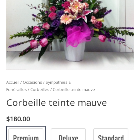
Accueil
/
Occasions
/
Sympathies &
Funérailles
/
Corbeilles
/ Corbeille teinte mauve
Corbeille teinte mauve
$
180.00