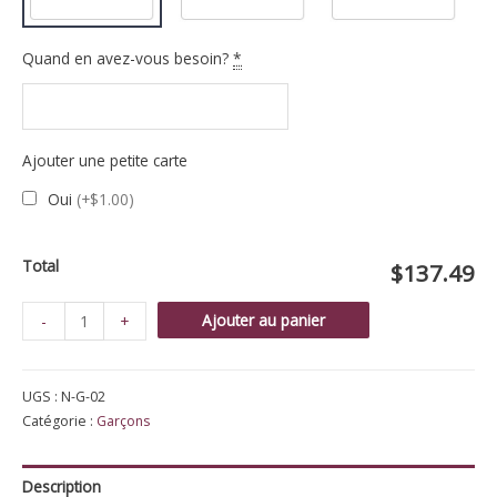
Quand en avez-vous besoin?
*
Ajouter une petite carte
Oui
(+$1.00)
Total
$137.49
quantité
Ajouter au panier
-
+
de
C'est
UGS :
N-G-02
un
Catégorie :
Garçons
garçon!
Description