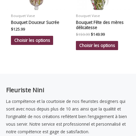
Bouquet Vase
Bouquet Vase
Bouquet Douceur Sucrée
Bouquet Fête des mères
délicatesse
$
125.99
Le
Le
$
159.99
$
149.99
prix
prix
Choisir les options
initial
actuel
Choisir les options
était :
est :
$159.99.
$149.99.
Fleuriste Nini
La compétence et la courtoisie de nos fleuristes designers qui
sont avec nous depuis plus de 10 ans ainsi que la qualité et
l’originalité de nos créations reflètent bien l’engagement à bien
vous servir. Notre service est professionnel et personnalisé et
notre compétence est gage de satisfaction.