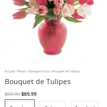
Accueil
/
Fleurs
/
Bouquet Vase
/ Bouquet de Tulipes
Bouquet de Tulipes
Le
Le
$
99.99
$
89.99
prix
prix