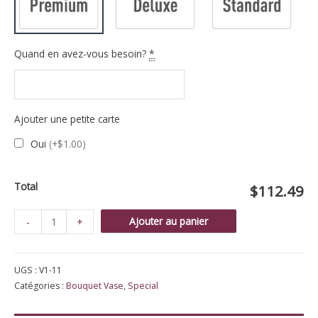
initial
actuel
était :
est :
Quand en avez-vous besoin?
*
$99.99.
$89.99.
Ajouter une petite carte
Oui
(+$1.00)
Total
$112.49
quantité
Ajouter au panier
-
+
de
Bouquet
UGS :
V1-11
de
Catégories :
Bouquet Vase
,
Special
Tulipes