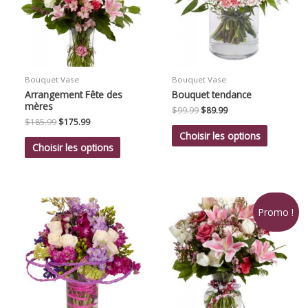
Bouquet Vase
Bouquet Vase
Arrangement Fête des
Bouquet tendance
mères
Le
Le
$
99.99
$
89.99
prix
prix
Le
Le
$
185.99
$
175.99
initial
actuel
prix
prix
Choisir les options
était :
est :
initial
actuel
Choisir les options
$99.99.
$89.99.
était :
est :
$185.99.
$175.99.
Promo !