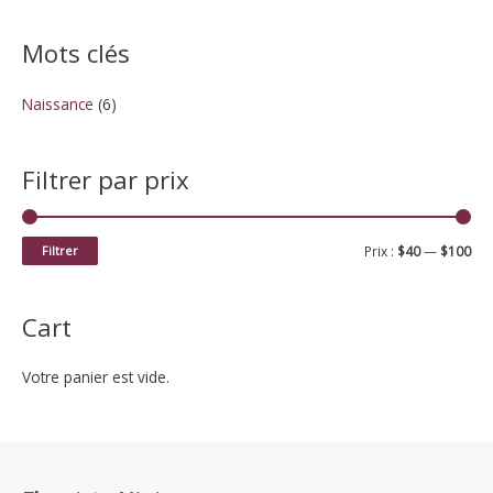
c
h
Mots clés
e
p
Naissance
(6)
o
u
Filtrer par prix
r
:
P
P
Filtrer
Prix :
$40
—
$100
r
r
i
i
Cart
x
x
m
m
Votre panier est vide.
i
a
n
x