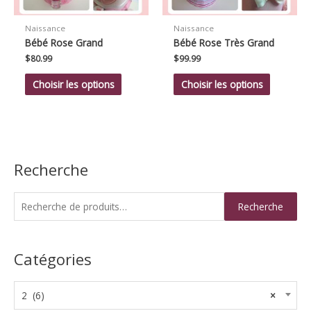
Naissance
Naissance
Bébé Rose Grand
Bébé Rose Très Grand
$
80.99
$
99.99
Choisir les options
Choisir les options
Recherche
R
Recherche
e
c
Catégories
h
e
r
2 (6)
×